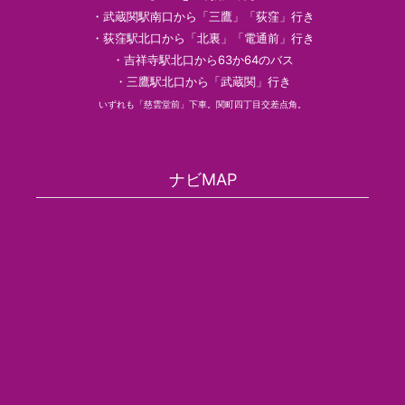
・武蔵関駅南口から「三鷹」「荻窪」行き
・荻窪駅北口から「北裏」「電通前」行き
・吉祥寺駅北口から63か64のバス
・三鷹駅北口から「武蔵関」行き
いずれも「慈雲堂前」下車。関町四丁目交差点角。
ナビMAP