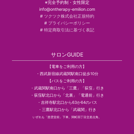
※完全予約制・女性限定
info@ontherapy-emilion.com
#
ツクツク株式会社正規特約
#
プライバシーポリシー
#
特定商取引法に基づく表記
サロンGUIDE
【電車をご利用の方】
・西武新宿線武蔵関駅南口徒歩10分
【バスをご利用の方】
・武蔵関駅南口から「三鷹」「荻窪」行き
・荻窪駅北口から「北裏」「電通前」行き
・吉祥寺駅北口から63か64のバス
・三鷹駅北口から「武蔵関」行き
いずれも「慈雲堂前」下車。関町四丁目交差点角。