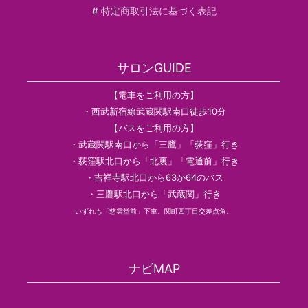
#
特定商取引法に基づく表記
サロンGUIDE
【電車をご利用の方】
・西武新宿線武蔵関駅南口徒歩10分
【バスをご利用の方】
・武蔵関駅南口から「三鷹」「荻窪」行き
・荻窪駅北口から「北裏」「電通前」行き
・吉祥寺駅北口から63か64のバス
・三鷹駅北口から「武蔵関」行き
いずれも「慈雲堂前」下車。関町四丁目交差点角。
ナビMAP