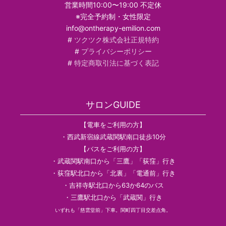
営業時間10:00〜19:00 不定休
※完全予約制・女性限定
info@ontherapy-emilion.com
#
ツクツク株式会社正規特約
#
プライバシーポリシー
#
特定商取引法に基づく表記
サロンGUIDE
【電車をご利用の方】
・西武新宿線武蔵関駅南口徒歩10分
【バスをご利用の方】
・武蔵関駅南口から「三鷹」「荻窪」行き
・荻窪駅北口から「北裏」「電通前」行き
・吉祥寺駅北口から63か64のバス
・三鷹駅北口から「武蔵関」行き
いずれも「慈雲堂前」下車。関町四丁目交差点角。