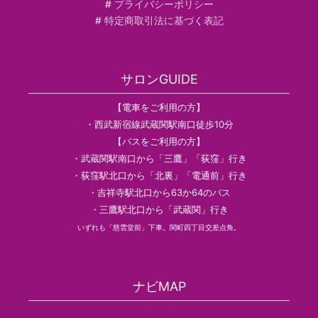
#
プライバシーポリシー
#
特定商取引法に基づく表記
サロンGUIDE
【電車をご利用の方】
・西武新宿線武蔵関駅南口徒歩10分
【バスをご利用の方】
・武蔵関駅南口から「三鷹」「荻窪」行き
・荻窪駅北口から「北裏」「電通前」行き
・吉祥寺駅北口から63か64のバス
・三鷹駅北口から「武蔵関」行き
いずれも「慈雲堂前」下車。関町四丁目交差点角。
ナビMAP