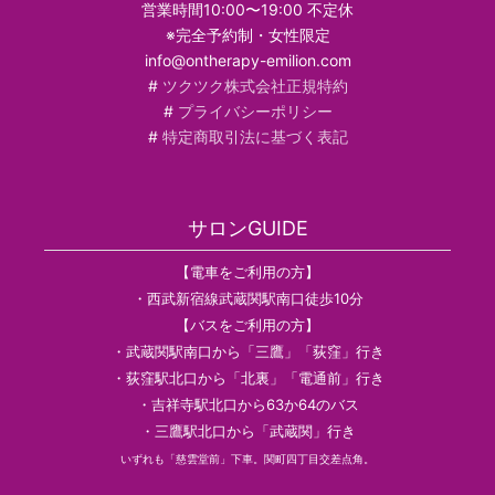
営業時間10:00〜19:00 不定休
※完全予約制・女性限定
info@ontherapy-emilion.com
#
ツクツク株式会社正規特約
#
プライバシーポリシー
#
特定商取引法に基づく表記
サロンGUIDE
【電車をご利用の方】
・西武新宿線武蔵関駅南口徒歩10分
【バスをご利用の方】
・武蔵関駅南口から「三鷹」「荻窪」行き
・荻窪駅北口から「北裏」「電通前」行き
・吉祥寺駅北口から63か64のバス
・三鷹駅北口から「武蔵関」行き
いずれも「慈雲堂前」下車。関町四丁目交差点角。